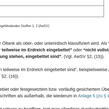
gefährdenden Stoffen 1, 2 (AwSV)
 Öltank als ober- oder unterirdisch klassifiziert wird. Als
 teilweise im Erdreich eingebettet”
oder
“nicht volls
ung stehen, eingebettet sind”
. (Vgl. AwSV §2, (15)).
n teilweise im Erdreich eingebettet sind”, beispielswei
 §2, (16)).
zgebiet oder festgesetztem bzw. vorläufig gesichertem 
chriften als außerhalb, die wiederum in
Anlage 5 (zu § 