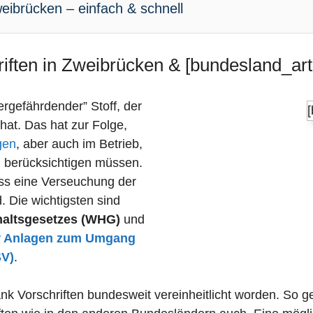
eibrücken – einfach & schnell
iften in Zweibrücken & [bundesland_arti
sergefährdender” Stoff, der
 hat. Das hat zur Folge,
gen
, aber auch im Betrieb,
n berücksichtigen müssen.
dass eine Verseuchung der
 Die wichtigsten sind
haltsgesetzes (WHG)
und
r Anlagen zum Umgang
SV)
.
nk Vorschriften bundesweit vereinheitlicht worden. So g