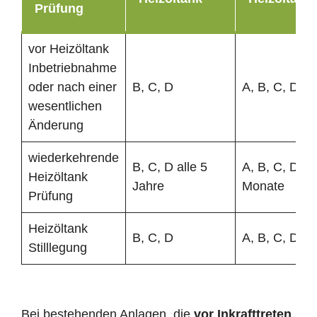
Prüfung
vor Heizöltank
Inbetriebnahme
oder nach einer
B, C, D
A, B, C, D
wesentlichen
Änderung
wiederkehrende
B, C, D alle 5
A, B, C, D al
Heizöltank
Jahre
Monate
Prüfung
Heizöltank
B, C, D
A, B, C, D
Stilllegung
Bei bestehenden Anlagen, die
vor Inkrafttreten