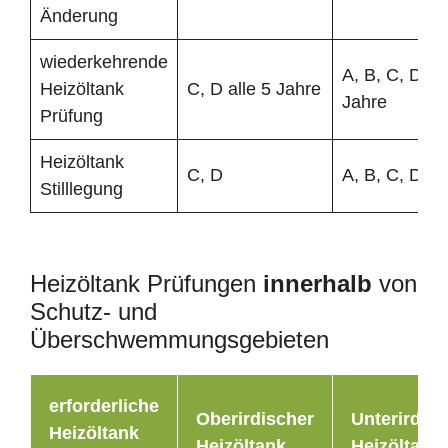
Änderung
wiederkehrende
A, B, C, D all
Heizöltank
C, D alle 5 Jahre
Jahre
Prüfung
Heizöltank
C, D
A, B, C, D
Stilllegung
Heizöltank Prüfungen
innerhalb
von
Schutz- und
Überschwemmungsgebieten
erforderliche
Oberirdischer
Unterirdisc
Heizöltank
Heizöltank
Heizöltank