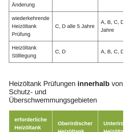
Änderung
wiederkehrende
A, B, C, D all
Heizöltank
C, D alle 5 Jahre
Jahre
Prüfung
Heizöltank
C, D
A, B, C, D
Stilllegung
Heizöltank Prüfungen
innerhalb
von
Schutz- und
Überschwemmungsgebieten
erforderliche
Oberirdischer
Unterirdisc
Heizöltank
Heizöltank
Heizöltank