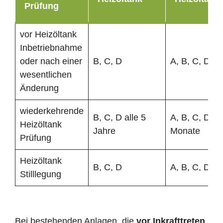
Prüfung
vor Heizöltank
Inbetriebnahme
oder nach einer
B, C, D
A, B, C, D
wesentlichen
Änderung
wiederkehrende
B, C, D alle 5
A, B, C, D al
Heizöltank
Jahre
Monate
Prüfung
Heizöltank
B, C, D
A, B, C, D
Stilllegung
Bei bestehenden Anlagen, die
vor Inkrafttreten