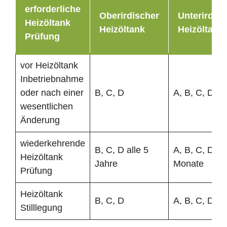
erforderliche
Oberirdischer
Unterirdisc
Heizöltank
Heizöltank
Heizöltank
Prüfung
vor Heizöltank
Inbetriebnahme
oder nach einer
B, C, D
A, B, C, D
wesentlichen
Änderung
wiederkehrende
B, C, D alle 5
A, B, C, D al
Heizöltank
Jahre
Monate
Prüfung
Heizöltank
B, C, D
A, B, C, D
Stilllegung