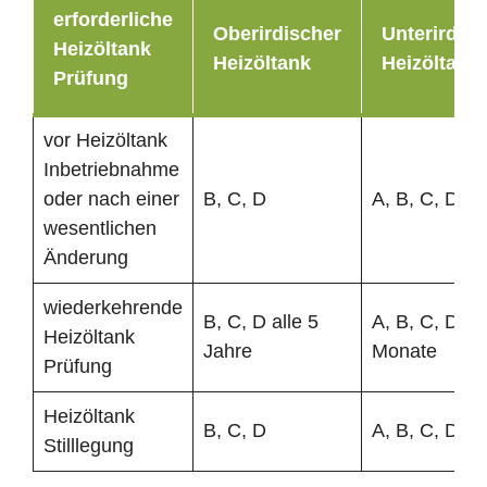
erforderliche
Oberirdischer
Unterirdisc
Heizöltank
Heizöltank
Heizöltank
Prüfung
vor Heizöltank
Inbetriebnahme
oder nach einer
B, C, D
A, B, C, D
wesentlichen
Änderung
wiederkehrende
B, C, D alle 5
A, B, C, D al
Heizöltank
Jahre
Monate
Prüfung
Heizöltank
B, C, D
A, B, C, D
Stilllegung