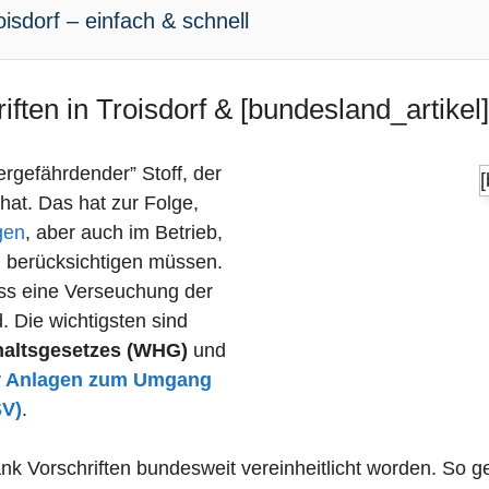
isdorf – einfach & schnell
ften in Troisdorf & [bundesland_artikel]
sergefährdender” Stoff, der
 hat. Das hat zur Folge,
gen
, aber auch im Betrieb,
n berücksichtigen müssen.
dass eine Verseuchung der
 Die wichtigsten sind
haltsgesetzes (WHG)
und
r Anlagen zum Umgang
SV)
.
k Vorschriften bundesweit vereinheitlicht worden. So ge