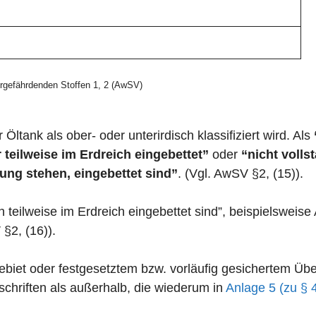
gefährdenden Stoffen 1, 2 (AwSV)
 Öltank als ober- oder unterirdisch klassifiziert wird. Als
 teilweise im Erdreich eingebettet”
oder
“nicht volls
ung stehen, eingebettet sind”
. (Vgl. AwSV §2, (15)).
n teilweise im Erdreich eingebettet sind”, beispielswei
 §2, (16)).
zgebiet oder festgesetztem bzw. vorläufig gesichertem 
chriften als außerhalb, die wiederum in
Anlage 5 (zu § 