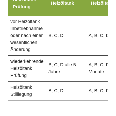
Heizöltank
Heizöltank
Prüfung
vor Heizöltank
Inbetriebnahme
oder nach einer
B, C, D
A, B, C, D
wesentlichen
Änderung
wiederkehrende
B, C, D alle 5
A, B, C, D al
Heizöltank
Jahre
Monate
Prüfung
Heizöltank
B, C, D
A, B, C, D
Stilllegung