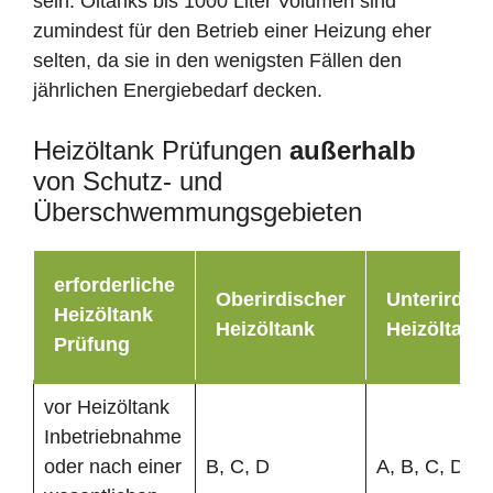
sein. Öltanks bis 1000 Liter Volumen sind
zumindest für den Betrieb einer Heizung eher
selten, da sie in den wenigsten Fällen den
jährlichen Energiebedarf decken.
Heizöltank Prüfungen
außerhalb
von Schutz- und
Überschwemmungsgebieten
erforderliche
Oberirdischer
Unterirdisc
Heizöltank
Heizöltank
Heizöltank
Prüfung
vor Heizöltank
Inbetriebnahme
oder nach einer
B, C, D
A, B, C, D