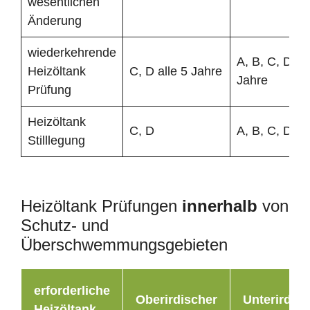
wesentlichen
Änderung
wiederkehrende
A, B, C, D all
Heizöltank
C, D alle 5 Jahre
Jahre
Prüfung
Heizöltank
C, D
A, B, C, D
Stilllegung
Heizöltank Prüfungen
innerhalb
von
Schutz- und
Überschwemmungsgebieten
erforderliche
Oberirdischer
Unterirdisc
Heizöltank