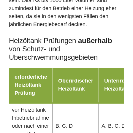
sein. Öltanks bis 1000 Liter Volumen sind
zumindest für den Betrieb einer Heizung eher
selten, da sie in den wenigsten Fällen den
jährlichen Energiebedarf decken.
Heizöltank Prüfungen
außerhalb
von Schutz- und
Überschwemmungsgebieten
erforderliche
Oberirdischer
Unterirdisc
Heizöltank
Heizöltank
Heizöltank
Prüfung
vor Heizöltank
Inbetriebnahme
oder nach einer
B, C, D
A, B, C, D