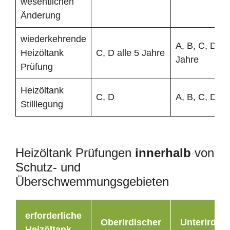
wesentlichen
Änderung
wiederkehrende
A, B, C, D all
Heizöltank
C, D alle 5 Jahre
Jahre
Prüfung
Heizöltank
C, D
A, B, C, D
Stilllegung
Heizöltank Prüfungen
innerhalb
von
Schutz- und
Überschwemmungsgebieten
erforderliche
Oberirdischer
Unterirdisc
Heizöltank