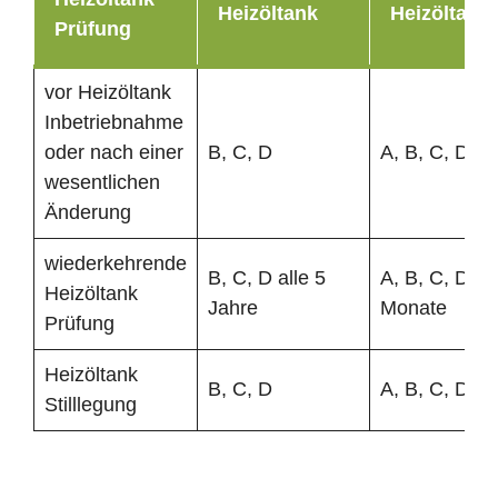
Heizöltank
Heizöltank
Prüfung
vor Heizöltank
Inbetriebnahme
oder nach einer
B, C, D
A, B, C, D
wesentlichen
Änderung
wiederkehrende
B, C, D alle 5
A, B, C, D al
Heizöltank
Jahre
Monate
Prüfung
Heizöltank
B, C, D
A, B, C, D
Stilllegung