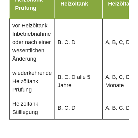
Heizöltank
Heizöltank
Prüfung
vor Heizöltank
Inbetriebnahme
oder nach einer
B, C, D
A, B, C, D
wesentlichen
Änderung
wiederkehrende
B, C, D alle 5
A, B, C, D al
Heizöltank
Jahre
Monate
Prüfung
Heizöltank
B, C, D
A, B, C, D
Stilllegung