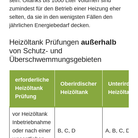
sein. Öltanks bis 1000 Liter Volumen sind
zumindest für den Betrieb einer Heizung eher
selten, da sie in den wenigsten Fällen den
jährlichen Energiebedarf decken.
Heizöltank Prüfungen
außerhalb
von Schutz- und
Überschwemmungsgebieten
erforderliche
Oberirdischer
Unterirdisc
Heizöltank
Heizöltank
Heizöltank
Prüfung
vor Heizöltank
Inbetriebnahme
oder nach einer
B, C, D
A, B, C, D