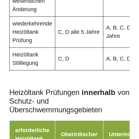
wesentlichen
Änderung
wiederkehrende
A, B, C, D all
Heizöltank
C, D alle 5 Jahre
Jahre
Prüfung
Heizöltank
C, D
A, B, C, D
Stilllegung
Heizöltank Prüfungen
innerhalb
von
Schutz- und
Überschwemmungsgebieten
erforderliche
Oberirdischer
Unterirdisc
Heizöltank