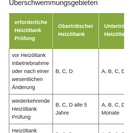
Überschwemmungsgebieten
erforderliche
Oberirdischer
Unterirdisc
Heizöltank
Heizöltank
Heizöltank
Prüfung
vor Heizöltank
Inbetriebnahme
oder nach einer
B, C, D
A, B, C, D
wesentlichen
Änderung
wiederkehrende
B, C, D alle 5
A, B, C, D al
Heizöltank
Jahre
Monate
Prüfung
Heizöltank