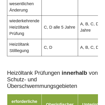
wesentlichen
Änderung
wiederkehrende
A, B, C, D all
Heizöltank
C, D alle 5 Jahre
Jahre
Prüfung
Heizöltank
C, D
A, B, C, D
Stilllegung
Heizöltank Prüfungen
innerhalb
von
Schutz- und
Überschwemmungsgebieten
erforderliche
Oberirdischer
Unterirdisc