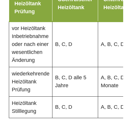
Heizöltank
Heizöltank
Heizöltank
Prüfung
vor Heizöltank
Inbetriebnahme
oder nach einer
B, C, D
A, B, C, D
wesentlichen
Änderung
wiederkehrende
B, C, D alle 5
A, B, C, D al
Heizöltank
Jahre
Monate
Prüfung
Heizöltank
B, C, D
A, B, C, D
Stilllegung