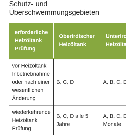
Schutz- und
Überschwemmungsgebieten
erforderliche
Oberirdischer
Unterirdisc
Heizöltank
Heizöltank
Heizöltank
Prüfung
vor Heizöltank
Inbetriebnahme
oder nach einer
B, C, D
A, B, C, D
wesentlichen
Änderung
wiederkehrende
B, C, D alle 5
A, B, C, D al
Heizöltank
Jahre
Monate
Prüfung