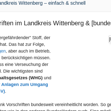
ndkreis Wittenberg – einfach & schnell
iften im Landkreis Wittenberg & [bundes
sergefährdender” Stoff, der
 hat. Das hat zur Folge,
gen
, aber auch im Betrieb,
n berücksichtigen müssen.
dass eine Verseuchung der
 Die wichtigsten sind
haltsgesetzes (WHG)
und
r Anlagen zum Umgang
SV)
.
nk Vorschriften bundesweit vereinheitlicht worden. So g