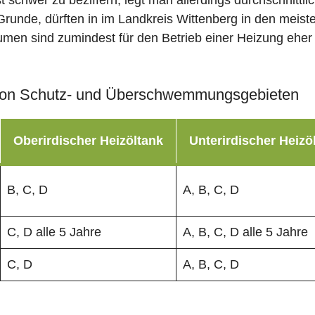
st schwer zu beziffern, legt man allerdings durchschnitt
runde, dürften in im Landkreis Wittenberg in den meist
lumen sind zumindest für den Betrieb einer Heizung eher 
on Schutz- und Überschwemmungsgebieten
Oberirdischer Heizöltank
Unterirdischer Heizö
B, C, D
A, B, C, D
C, D alle 5 Jahre
A, B, C, D alle 5 Jahre
C, D
A, B, C, D