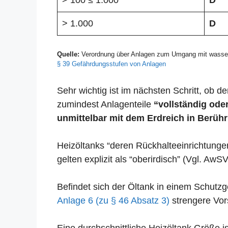
> 100 ≤ 1.000
D
> 1.000
D
Quelle:
Verordnung über Anlagen zum Umgang mit wasser
§ 39 Gefährdungsstufen von Anlagen
Sehr wichtig ist im nächsten Schritt, ob der
zumindest Anlagenteile
“vollständig oder
unmittelbar mit dem Erdreich in Berühr
Heizöltanks “deren Rückhalteeinrichtunge
gelten explizit als “oberirdisch” (Vgl. AwSV
Befindet sich der Öltank in einem Schut
Anlage 6 (zu § 46 Absatz 3)
strengere Vors