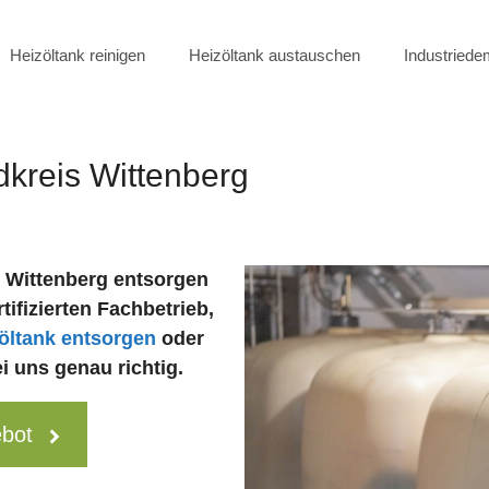
Heizöltank reinigen
Heizöltank austauschen
Industried
dkreis Wittenberg
s Wittenberg entsorgen
ifizierten Fachbetrieb,
öltank entsorgen
oder
 uns genau richtig.
ebot