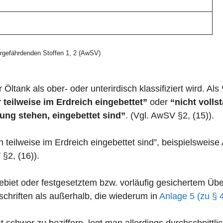
gefährdenden Stoffen 1, 2 (AwSV)
 Öltank als ober- oder unterirdisch klassifiziert wird. Als
 teilweise im Erdreich eingebettet”
oder
“nicht volls
ung stehen, eingebettet sind”
. (Vgl. AwSV §2, (15)).
n teilweise im Erdreich eingebettet sind”, beispielswei
 §2, (16)).
zgebiet oder festgesetztem bzw. vorläufig gesichertem 
chriften als außerhalb, die wiederum in
Anlage 5 (zu § 