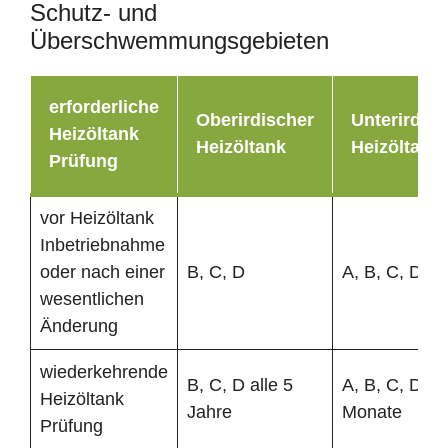
Schutz- und
Überschwemmungsgebieten
erforderliche
Oberirdischer
Unterirdisc
Heizöltank
Heizöltank
Heizöltank
Prüfung
vor Heizöltank
Inbetriebnahme
oder nach einer
B, C, D
A, B, C, D
wesentlichen
Änderung
wiederkehrende
B, C, D alle 5
A, B, C, D al
Heizöltank
Jahre
Monate
Prüfung