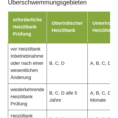
Überschwemmungsgebieten
erforderliche
Oberirdischer
Unterirdisc
Heizöltank
Heizöltank
Heizöltank
Prüfung
vor Heizöltank
Inbetriebnahme
oder nach einer
B, C, D
A, B, C, D
wesentlichen
Änderung
wiederkehrende
B, C, D alle 5
A, B, C, D al
Heizöltank
Jahre
Monate
Prüfung
Heizöltank