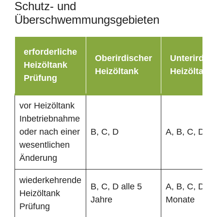
Schutz- und
Überschwemmungsgebieten
erforderliche
Oberirdischer
Unterirdisc
Heizöltank
Heizöltank
Heizöltank
Prüfung
vor Heizöltank
Inbetriebnahme
oder nach einer
B, C, D
A, B, C, D
wesentlichen
Änderung
wiederkehrende
B, C, D alle 5
A, B, C, D al
Heizöltank
Jahre
Monate
Prüfung