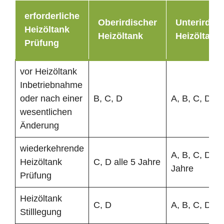
erforderliche
Oberirdischer
Unterirdisc
Heizöltank
Heizöltank
Heizöltank
Prüfung
vor Heizöltank
Inbetriebnahme
oder nach einer
B, C, D
A, B, C, D
wesentlichen
Änderung
wiederkehrende
A, B, C, D all
Heizöltank
C, D alle 5 Jahre
Jahre
Prüfung
Heizöltank
C, D
A, B, C, D
Stilllegung