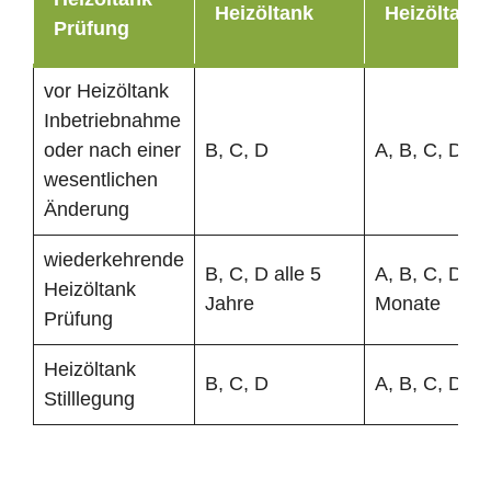
Heizöltank
Heizöltank
Prüfung
vor Heizöltank
Inbetriebnahme
oder nach einer
B, C, D
A, B, C, D
wesentlichen
Änderung
wiederkehrende
B, C, D alle 5
A, B, C, D al
Heizöltank
Jahre
Monate
Prüfung
Heizöltank
B, C, D
A, B, C, D
Stilllegung