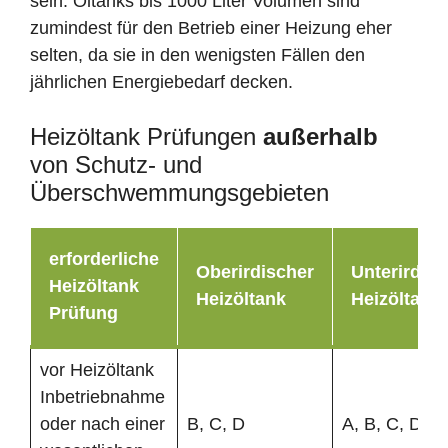
sein. Öltanks bis 1000 Liter Volumen sind
zumindest für den Betrieb einer Heizung eher
selten, da sie in den wenigsten Fällen den
jährlichen Energiebedarf decken.
Heizöltank Prüfungen
außerhalb
von Schutz- und
Überschwemmungsgebieten
erforderliche
Oberirdischer
Unterirdisc
Heizöltank
Heizöltank
Heizöltank
Prüfung
vor Heizöltank
Inbetriebnahme
oder nach einer
B, C, D
A, B, C, D