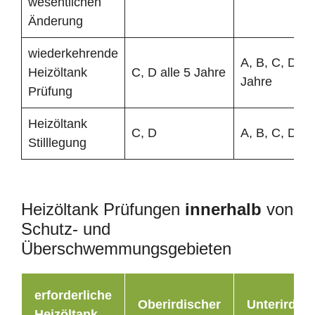
wesentlichen
Änderung
wiederkehrende
A, B, C, D all
Heizöltank
C, D alle 5 Jahre
Jahre
Prüfung
Heizöltank
C, D
A, B, C, D
Stilllegung
Heizöltank Prüfungen
innerhalb
von
Schutz- und
Überschwemmungsgebieten
erforderliche
Oberirdischer
Unterirdisc
Heizöltank