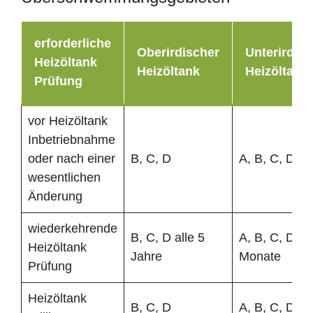
erforderliche
Oberirdischer
Unterirdisc
Heizöltank
Heizöltank
Heizöltank
Prüfung
vor Heizöltank
Inbetriebnahme
oder nach einer
B, C, D
A, B, C, D
wesentlichen
Änderung
wiederkehrende
B, C, D alle 5
A, B, C, D al
Heizöltank
Jahre
Monate
Prüfung
Heizöltank
B, C, D
A, B, C, D