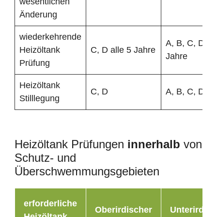
wesentlichen
Änderung
wiederkehrende
A, B, C, D all
Heizöltank
C, D alle 5 Jahre
Jahre
Prüfung
Heizöltank
C, D
A, B, C, D
Stilllegung
Heizöltank Prüfungen
innerhalb
von
Schutz- und
Überschwemmungsgebieten
erforderliche
Oberirdischer
Unterirdisc
Heizöltank