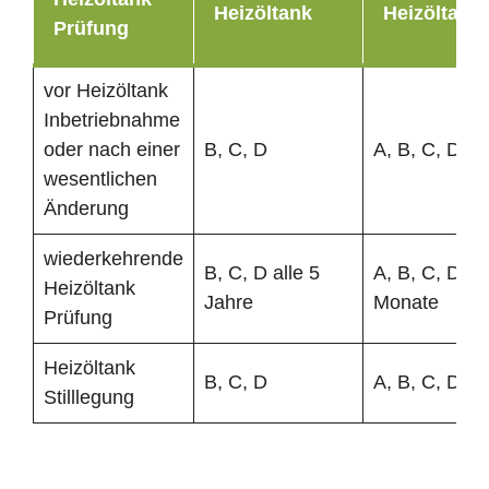
Heizöltank
Heizöltank
Prüfung
vor Heizöltank
Inbetriebnahme
oder nach einer
B, C, D
A, B, C, D
wesentlichen
Änderung
wiederkehrende
B, C, D alle 5
A, B, C, D al
Heizöltank
Jahre
Monate
Prüfung
Heizöltank
B, C, D
A, B, C, D
Stilllegung