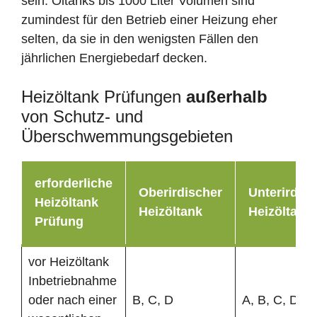
sein. Öltanks bis 1000 Liter Volumen sind
zumindest für den Betrieb einer Heizung eher
selten, da sie in den wenigsten Fällen den
jährlichen Energiebedarf decken.
Heizöltank Prüfungen
außerhalb
von Schutz- und
Überschwemmungsgebieten
erforderliche
Oberirdischer
Unterirdisc
Heizöltank
Heizöltank
Heizöltank
Prüfung
vor Heizöltank
Inbetriebnahme
oder nach einer
B, C, D
A, B, C, D