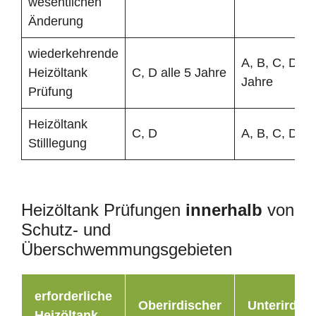
wesentlichen
Änderung
wiederkehrende
A, B, C, D all
Heizöltank
C, D alle 5 Jahre
Jahre
Prüfung
Heizöltank
C, D
A, B, C, D
Stilllegung
Heizöltank Prüfungen
innerhalb
von
Schutz- und
Überschwemmungsgebieten
erforderliche
Oberirdischer
Unterirdisc
Heizöltank