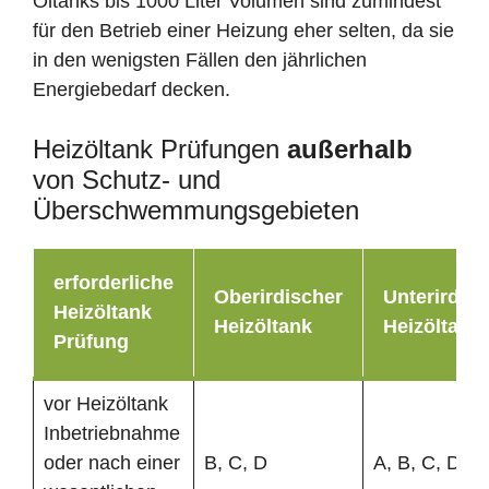
Öltanks bis 1000 Liter Volumen sind zumindest
für den Betrieb einer Heizung eher selten, da sie
in den wenigsten Fällen den jährlichen
Energiebedarf decken.
Heizöltank Prüfungen
außerhalb
von Schutz- und
Überschwemmungsgebieten
erforderliche
Oberirdischer
Unterirdisc
Heizöltank
Heizöltank
Heizöltank
Prüfung
vor Heizöltank
Inbetriebnahme
oder nach einer
B, C, D
A, B, C, D