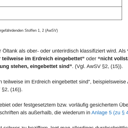
gefährdenden Stoffen 1, 2 (AwSV)
 Öltank als ober- oder unterirdisch klassifiziert wird. Als
 teilweise im Erdreich eingebettet”
oder
“nicht volls
ung stehen, eingebettet sind”
. (Vgl. AwSV §2, (15)).
n teilweise im Erdreich eingebettet sind”, beispielswei
 §2, (16)).
zgebiet oder festgesetztem bzw. vorläufig gesichertem 
chriften als außerhalb, die wiederum in
Anlage 5 (zu § 