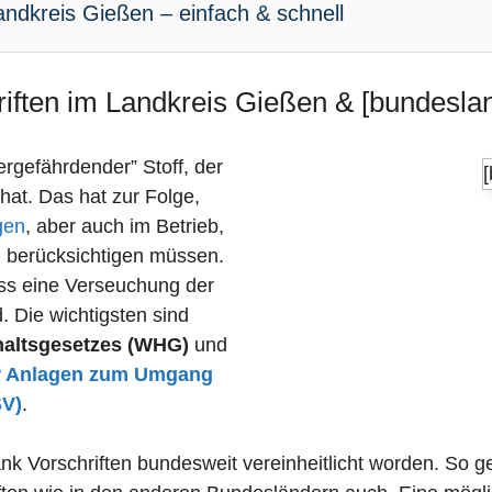
ndkreis Gießen – einfach & schnell
riften im Landkreis Gießen & [bundeslan
sergefährdender” Stoff, der
 hat. Das hat zur Folge,
gen
, aber auch im Betrieb,
n berücksichtigen müssen.
dass eine Verseuchung der
 Die wichtigsten sind
haltsgesetzes (WHG)
und
r Anlagen zum Umgang
SV)
.
nk Vorschriften bundesweit vereinheitlicht worden. So 