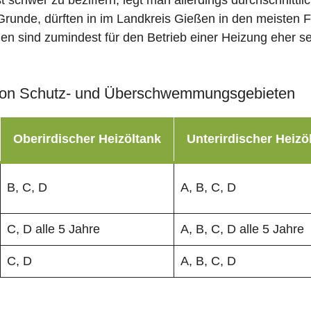
st schwer zu beziffern, legt man allerdings durchschnitt
Grunde, dürften in im Landkreis Gießen in den meisten F
men sind zumindest für den Betrieb einer Heizung eher se
on Schutz- und Überschwemmungsgebieten
Oberirdischer Heizöltank
Unterirdischer Heizö
B, C, D
A, B, C, D
C, D alle 5 Jahre
A, B, C, D alle 5 Jahre
C, D
A, B, C, D