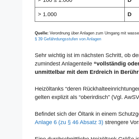
> 100 ≤ 1.000
D
> 1.000
D
Quelle:
Verordnung über Anlagen zum Umgang mit wasser
§ 39 Gefährdungsstufen von Anlagen
Sehr wichtig ist im nächsten Schritt, ob der
zumindest Anlagenteile
“vollständig oder
unmittelbar mit dem Erdreich in Berühr
Heizöltanks “deren Rückhalteeinrichtunge
gelten explizit als “oberirdisch” (Vgl. AwSV
Befindet sich der Öltank in einem Schut
Anlage 6 (zu § 46 Absatz 3)
strengere Vors