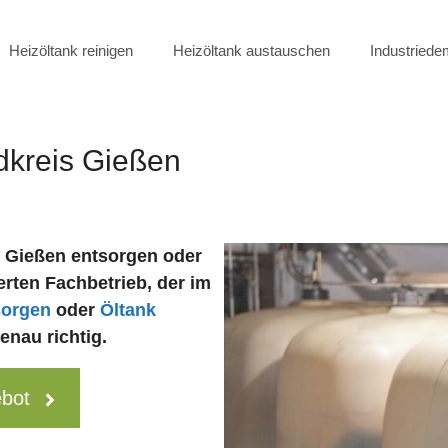
Heizöltank reinigen
Heizöltank austauschen
Industried
dkreis Gießen
s Gießen entsorgen oder
erten Fachbetrieb, der im
sorgen
oder
Öltank
enau richtig.
ebot