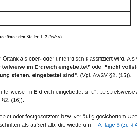
gefährdenden Stoffen 1, 2 (AwSV)
 Öltank als ober- oder unterirdisch klassifiziert wird. Als
 teilweise im Erdreich eingebettet”
oder
“nicht volls
ung stehen, eingebettet sind”
. (Vgl. AwSV §2, (15)).
n teilweise im Erdreich eingebettet sind”, beispielswei
 §2, (16)).
zgebiet oder festgesetztem bzw. vorläufig gesichertem 
chriften als außerhalb, die wiederum in
Anlage 5 (zu § 