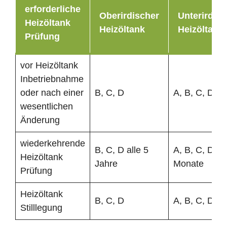
erforderliche
Oberirdischer
Unterirdisc
Heizöltank
Heizöltank
Heizöltank
Prüfung
vor Heizöltank
Inbetriebnahme
oder nach einer
B, C, D
A, B, C, D
wesentlichen
Änderung
wiederkehrende
B, C, D alle 5
A, B, C, D al
Heizöltank
Jahre
Monate
Prüfung
Heizöltank
B, C, D
A, B, C, D
Stilllegung