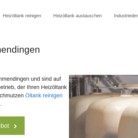
Heizöltank reinigen
Heizöltank austauschen
Industried
mendingen
mendingen und sind auf
etrieb, der Ihren Heizöltank
rschmutzen
Öltank reinigen
.
ebot