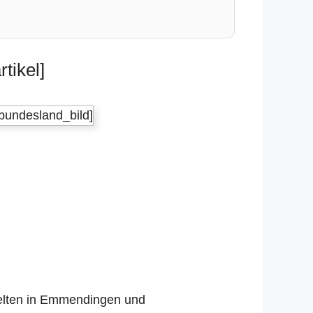
tikel]
[bundesland_bild]
 gelten in Emmendingen und