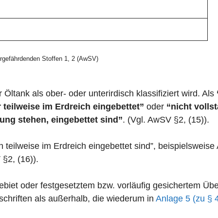
gefährdenden Stoffen 1, 2 (AwSV)
 Öltank als ober- oder unterirdisch klassifiziert wird. Als
 teilweise im Erdreich eingebettet”
oder
“nicht volls
ung stehen, eingebettet sind”
. (Vgl. AwSV §2, (15)).
n teilweise im Erdreich eingebettet sind”, beispielswei
 §2, (16)).
zgebiet oder festgesetztem bzw. vorläufig gesichertem 
chriften als außerhalb, die wiederum in
Anlage 5 (zu § 