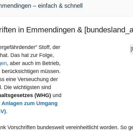
mmendingen – einfach & schnell
riften in Emmendingen & [bundesland_ar
sergefährdender” Stoff, der
 hat. Das hat zur Folge,
gen
, aber auch im Betrieb,
n berücksichtigen müssen.
dass eine Verseuchung der
 Die wichtigsten sind
haltsgesetzes (WHG)
und
r Anlagen zum Umgang
SV)
.
ank Vorschriften bundesweit vereinheitlicht worden. So