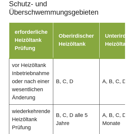
Schutz- und
Überschwemmungsgebieten
erforderliche
Oberirdischer
Unterirdisc
Heizöltank
Heizöltank
Heizöltank
Prüfung
vor Heizöltank
Inbetriebnahme
oder nach einer
B, C, D
A, B, C, D
wesentlichen
Änderung
wiederkehrende
B, C, D alle 5
A, B, C, D al
Heizöltank
Jahre
Monate
Prüfung