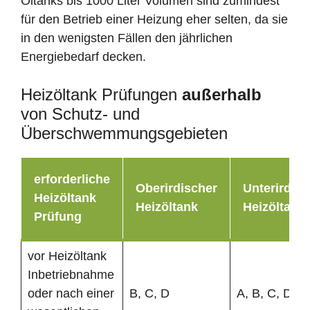
Öltanks bis 1000 Liter Volumen sind zumindest
für den Betrieb einer Heizung eher selten, da sie
in den wenigsten Fällen den jährlichen
Energiebedarf decken.
Heizöltank Prüfungen
außerhalb
von Schutz- und
Überschwemmungsgebieten
erforderliche
Oberirdischer
Unterirdisc
Heizöltank
Heizöltank
Heizöltank
Prüfung
vor Heizöltank
Inbetriebnahme
oder nach einer
B, C, D
A, B, C, D