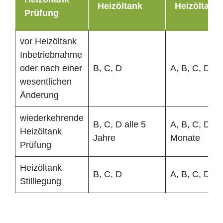
Heizöltank
Heizöltank
Prüfung
vor Heizöltank
Inbetriebnahme
oder nach einer
B, C, D
A, B, C, D
wesentlichen
Änderung
wiederkehrende
B, C, D alle 5
A, B, C, D al
Heizöltank
Jahre
Monate
Prüfung
Heizöltank
B, C, D
A, B, C, D
Stilllegung