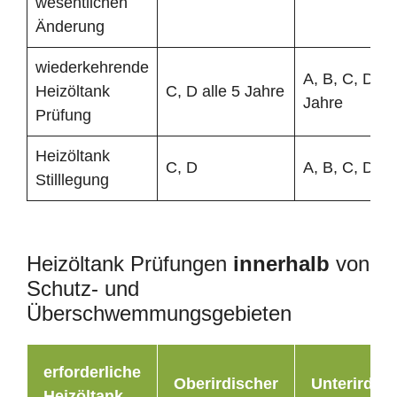
wesentlichen
Änderung
wiederkehrende
A, B, C, D all
Heizöltank
C, D alle 5 Jahre
Jahre
Prüfung
Heizöltank
C, D
A, B, C, D
Stilllegung
Heizöltank Prüfungen
innerhalb
von
Schutz- und
Überschwemmungsgebieten
erforderliche
Oberirdischer
Unterirdisc
Heizöltank