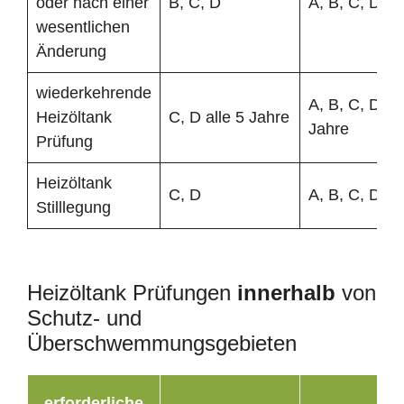
oder nach einer
B, C, D
A, B, C, D
wesentlichen
Änderung
wiederkehrende
A, B, C, D all
Heizöltank
C, D alle 5 Jahre
Jahre
Prüfung
Heizöltank
C, D
A, B, C, D
Stilllegung
Heizöltank Prüfungen
innerhalb
von
Schutz- und
Überschwemmungsgebieten
erforderliche