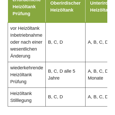
Oberirdischer
Unterirdisc
Heizöltank
Heizöltank
Heizöltank
Prüfung
vor Heizöltank
Inbetriebnahme
oder nach einer
B, C, D
A, B, C, D
wesentlichen
Änderung
wiederkehrende
B, C, D alle 5
A, B, C, D al
Heizöltank
Jahre
Monate
Prüfung
Heizöltank
B, C, D
A, B, C, D
Stilllegung