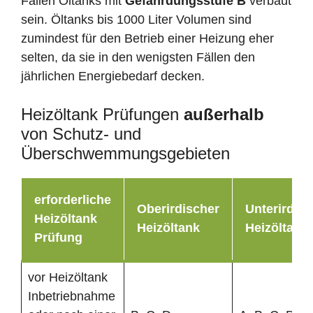
Fällen Öltanks mit
Gefährdungsstufe B
verbaut
sein. Öltanks bis 1000 Liter Volumen sind
zumindest für den Betrieb einer Heizung eher
selten, da sie in den wenigsten Fällen den
jährlichen Energiebedarf decken.
Heizöltank Prüfungen
außerhalb
von Schutz- und
Überschwemmungsgebieten
erforderliche
Oberirdischer
Unterirdisc
Heizöltank
Heizöltank
Heizöltank
Prüfung
vor Heizöltank
Inbetriebnahme