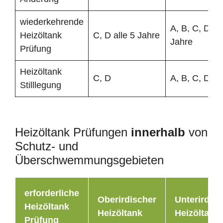
wiederkehrende
A, B, C, D all
Heizöltank
C, D alle 5 Jahre
Jahre
Prüfung
Heizöltank
C, D
A, B, C, D
Stilllegung
Heizöltank Prüfungen
innerhalb
von
Schutz- und
Überschwemmungsgebieten
erforderliche
Oberirdischer
Unterirdisc
Heizöltank
Heizöltank
Heizöltank
Prüfung