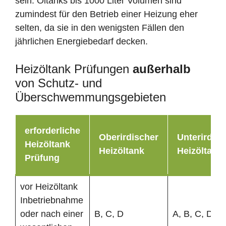
sein. Öltanks bis 1000 Liter Volumen sind
zumindest für den Betrieb einer Heizung eher
selten, da sie in den wenigsten Fällen den
jährlichen Energiebedarf decken.
Heizöltank Prüfungen
außerhalb
von Schutz- und
Überschwemmungsgebieten
erforderliche
Oberirdischer
Unterirdisc
Heizöltank
Heizöltank
Heizöltank
Prüfung
vor Heizöltank
Inbetriebnahme
oder nach einer
B, C, D
A, B, C, D