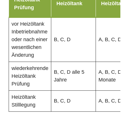
Heizöltank
Heizöltank
Prüfung
vor Heizöltank
Inbetriebnahme
oder nach einer
B, C, D
A, B, C, D
wesentlichen
Änderung
wiederkehrende
B, C, D alle 5
A, B, C, D al
Heizöltank
Jahre
Monate
Prüfung
Heizöltank
B, C, D
A, B, C, D
Stilllegung