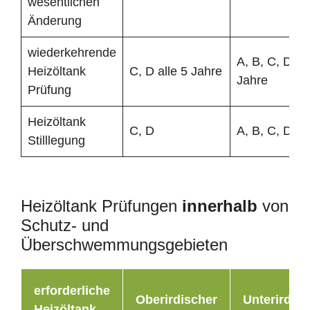
wesentlichen
Änderung
wiederkehrende
A, B, C, D all
Heizöltank
C, D alle 5 Jahre
Jahre
Prüfung
Heizöltank
C, D
A, B, C, D
Stilllegung
Heizöltank Prüfungen
innerhalb
von
Schutz- und
Überschwemmungsgebieten
erforderliche
Oberirdischer
Unterirdisc
Heizöltank