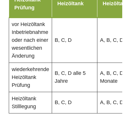
Heizöltank
Heizöltank
Prüfung
vor Heizöltank
Inbetriebnahme
oder nach einer
B, C, D
A, B, C, D
wesentlichen
Änderung
wiederkehrende
B, C, D alle 5
A, B, C, D al
Heizöltank
Jahre
Monate
Prüfung
Heizöltank
B, C, D
A, B, C, D
Stilllegung