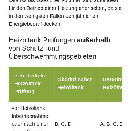
Öltanks bis 1000 Liter Volumen sind zumindest
für den Betrieb einer Heizung eher selten, da sie
in den wenigsten Fällen den jährlichen
Energiebedarf decken.
Heizöltank Prüfungen
außerhalb
von Schutz- und
Überschwemmungsgebieten
erforderliche
Oberirdischer
Unterirdisc
Heizöltank
Heizöltank
Heizöltank
Prüfung
vor Heizöltank
Inbetriebnahme
oder nach einer
B, C, D
A, B, C, D