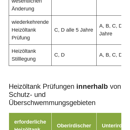
wesentlichen
Änderung
wiederkehrende
A, B, C, D all
Heizöltank
C, D alle 5 Jahre
Jahre
Prüfung
Heizöltank
C, D
A, B, C, D
Stilllegung
Heizöltank Prüfungen
innerhalb
von
Schutz- und
Überschwemmungsgebieten
erforderliche
Oberirdischer
Unterirdisc
Heizöltank