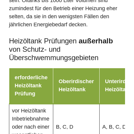
sein. Öltanks bis 1000 Liter Volumen sind
zumindest für den Betrieb einer Heizung eher
selten, da sie in den wenigsten Fällen den
jährlichen Energiebedarf decken.
Heizöltank Prüfungen
außerhalb
von Schutz- und
Überschwemmungsgebieten
erforderliche
Oberirdischer
Unterirdisc
Heizöltank
Heizöltank
Heizöltank
Prüfung
vor Heizöltank
Inbetriebnahme
oder nach einer
B, C, D
A, B, C, D