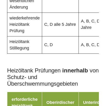
wesentlichen
Änderung
wiederkehrende
A, B, C, D all
Heizöltank
C, D alle 5 Jahre
Jahre
Prüfung
Heizöltank
C, D
A, B, C, D
Stilllegung
Heizöltank Prüfungen
innerhalb
von
Schutz- und
Überschwemmungsgebieten
erforderliche
Oberirdischer
Unterirdisc
Heizöltank