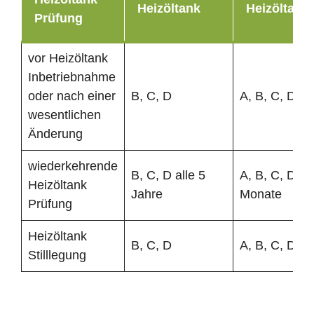
Heizöltank
Heizöltank
Prüfung
vor Heizöltank
Inbetriebnahme
oder nach einer
B, C, D
A, B, C, D
wesentlichen
Änderung
wiederkehrende
B, C, D alle 5
A, B, C, D al
Heizöltank
Jahre
Monate
Prüfung
Heizöltank
B, C, D
A, B, C, D
Stilllegung