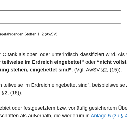
gefährdenden Stoffen 1, 2 (AwSV)
 Öltank als ober- oder unterirdisch klassifiziert wird. Als
 teilweise im Erdreich eingebettet”
oder
“nicht volls
ung stehen, eingebettet sind”
. (Vgl. AwSV §2, (15)).
n teilweise im Erdreich eingebettet sind”, beispielswei
 §2, (16)).
zgebiet oder festgesetztem bzw. vorläufig gesichertem 
chriften als außerhalb, die wiederum in
Anlage 5 (zu § 