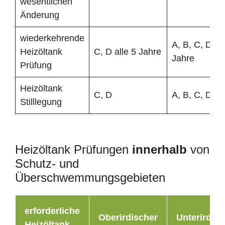
wesentlichen
Änderung
wiederkehrende
A, B, C, D all
Heizöltank
C, D alle 5 Jahre
Jahre
Prüfung
Heizöltank
C, D
A, B, C, D
Stilllegung
Heizöltank Prüfungen
innerhalb
von
Schutz- und
Überschwemmungsgebieten
erforderliche
Oberirdischer
Unterirdisc
Heizöltank