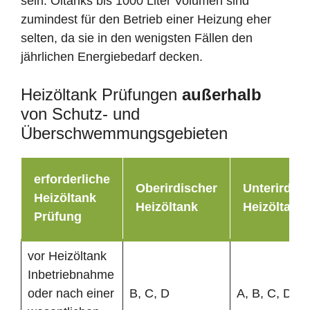
sein. Öltanks bis 1000 Liter Volumen sind
zumindest für den Betrieb einer Heizung eher
selten, da sie in den wenigsten Fällen den
jährlichen Energiebedarf decken.
Heizöltank Prüfungen
außerhalb
von Schutz- und
Überschwemmungsgebieten
erforderliche
Oberirdischer
Unterirdisc
Heizöltank
Heizöltank
Heizöltank
Prüfung
vor Heizöltank
Inbetriebnahme
oder nach einer
B, C, D
A, B, C, D