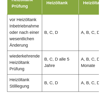
Heizöltank
Heizöltank
Prüfung
vor Heizöltank
Inbetriebnahme
oder nach einer
B, C, D
A, B, C, D
wesentlichen
Änderung
wiederkehrende
B, C, D alle 5
A, B, C, D al
Heizöltank
Jahre
Monate
Prüfung
Heizöltank
B, C, D
A, B, C, D
Stilllegung