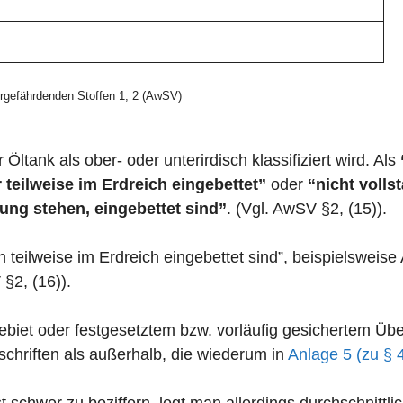
gefährdenden Stoffen 1, 2 (AwSV)
 Öltank als ober- oder unterirdisch klassifiziert wird. Als
 teilweise im Erdreich eingebettet”
oder
“nicht volls
ung stehen, eingebettet sind”
. (Vgl. AwSV §2, (15)).
n teilweise im Erdreich eingebettet sind”, beispielswei
 §2, (16)).
zgebiet oder festgesetztem bzw. vorläufig gesichertem 
chriften als außerhalb, die wiederum in
Anlage 5 (zu § 