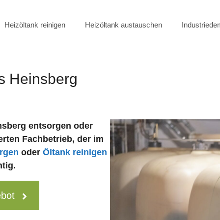
Heizöltank reinigen
Heizöltank austauschen
Industried
is Heinsberg
nsberg entsorgen oder
erten Fachbetrieb, der im
orgen
oder
Öltank reinigen
tig.
ebot