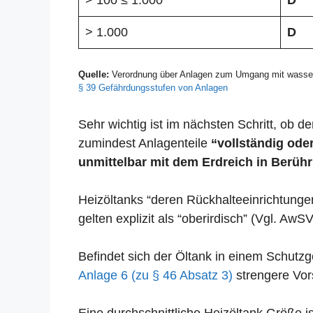
> 100 ≤ 1.000
D
> 1.000
D
Quelle:
Verordnung über Anlagen zum Umgang mit wasser
§ 39 Gefährdungsstufen von Anlagen
Sehr wichtig ist im nächsten Schritt, ob der
zumindest Anlagenteile
“vollständig oder
unmittelbar mit dem Erdreich in Berühr
Heizöltanks “deren Rückhalteeinrichtunge
gelten explizit als “oberirdisch” (Vgl. AwSV
Befindet sich der Öltank in einem Schut
Anlage 6 (zu § 46 Absatz 3)
strengere Vors