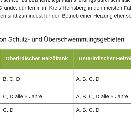
st schwer zu beziffern, legt man allerdings durchschnitt
runde, dürften in im Kreis Heinsberg in den meisten Fä
men sind zumindest für den Betrieb einer Heizung eher se
on Schutz- und Überschwemmungsgebieten
Oberirdischer Heizöltank
Unterirdischer Heizö
B, C, D
A, B, C, D
C, D alle 5 Jahre
A, B, C, D alle 5 Jahre
C, D
A, B, C, D