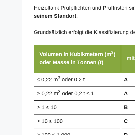
Heizöltank Prüfpflichten und Prüffristen 
seinem Standort
.
Grundsätzlich erfolgt die Klassifizierun
3
Volumen in Kubikmetern (m
)
mit
oder Masse in Tonnen (t)
3
≤ 0,22 m
oder 0,2 t
A
3
> 0,22 m
oder 0,2 t ≤ 1
A
> 1 ≤ 10
B
> 10 ≤ 100
C