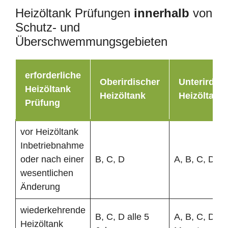
Heizöltank Prüfungen
innerhalb
von
Schutz- und
Überschwemmungsgebieten
erforderliche
Oberirdischer
Unterirdisc
Heizöltank
Heizöltank
Heizöltank
Prüfung
vor Heizöltank
Inbetriebnahme
oder nach einer
B, C, D
A, B, C, D
wesentlichen
Änderung
wiederkehrende
B, C, D alle 5
A, B, C, D al
Heizöltank