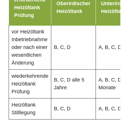
Oberirdischer
Unterirdisc
Heizöltank
Heizöltank
Heizöltank
Prüfung
vor Heizöltank
Inbetriebnahme
oder nach einer
B, C, D
A, B, C, D
wesentlichen
Änderung
wiederkehrende
B, C, D alle 5
A, B, C, D al
Heizöltank
Jahre
Monate
Prüfung
Heizöltank
B, C, D
A, B, C, D
Stilllegung