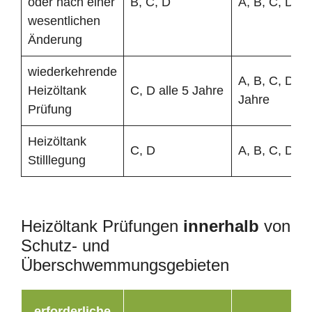
oder nach einer
B, C, D
A, B, C, D
wesentlichen
Änderung
wiederkehrende
A, B, C, D all
Heizöltank
C, D alle 5 Jahre
Jahre
Prüfung
Heizöltank
C, D
A, B, C, D
Stilllegung
Heizöltank Prüfungen
innerhalb
von
Schutz- und
Überschwemmungsgebieten
erforderliche