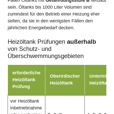
Fällen Öltanks mit
Gefährdungsstufe B
verbaut
sein. Öltanks bis 1000 Liter Volumen sind
zumindest für den Betrieb einer Heizung eher
selten, da sie in den wenigsten Fällen den
jährlichen Energiebedarf decken.
Heizöltank Prüfungen
außerhalb
von Schutz- und
Überschwemmungsgebieten
erforderliche
Oberirdischer
Unterirdisc
Heizöltank
Heizöltank
Heizöltank
Prüfung
vor Heizöltank
Inbetriebnahme