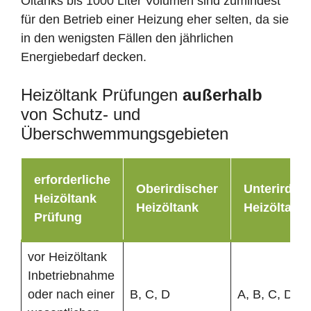
Öltanks bis 1000 Liter Volumen sind zumindest
für den Betrieb einer Heizung eher selten, da sie
in den wenigsten Fällen den jährlichen
Energiebedarf decken.
Heizöltank Prüfungen
außerhalb
von Schutz- und
Überschwemmungsgebieten
erforderliche
Oberirdischer
Unterirdisc
Heizöltank
Heizöltank
Heizöltank
Prüfung
vor Heizöltank
Inbetriebnahme
oder nach einer
B, C, D
A, B, C, D