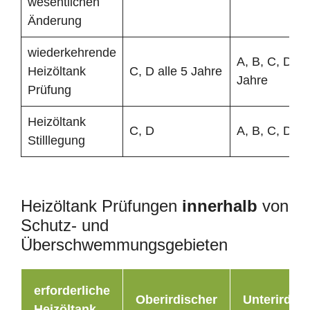
wesentlichen
Änderung
wiederkehrende
A, B, C, D all
Heizöltank
C, D alle 5 Jahre
Jahre
Prüfung
Heizöltank
C, D
A, B, C, D
Stilllegung
Heizöltank Prüfungen
innerhalb
von
Schutz- und
Überschwemmungsgebieten
erforderliche
Oberirdischer
Unterirdisc
Heizöltank