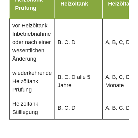
Heizöltank
Heizöltank
Prüfung
vor Heizöltank
Inbetriebnahme
oder nach einer
B, C, D
A, B, C, D
wesentlichen
Änderung
wiederkehrende
B, C, D alle 5
A, B, C, D al
Heizöltank
Jahre
Monate
Prüfung
Heizöltank
B, C, D
A, B, C, D
Stilllegung