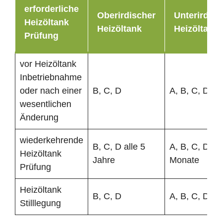
erforderliche
Oberirdischer
Unterirdisc
Heizöltank
Heizöltank
Heizöltank
Prüfung
vor Heizöltank
Inbetriebnahme
oder nach einer
B, C, D
A, B, C, D
wesentlichen
Änderung
wiederkehrende
B, C, D alle 5
A, B, C, D al
Heizöltank
Jahre
Monate
Prüfung
Heizöltank
B, C, D
A, B, C, D
Stilllegung