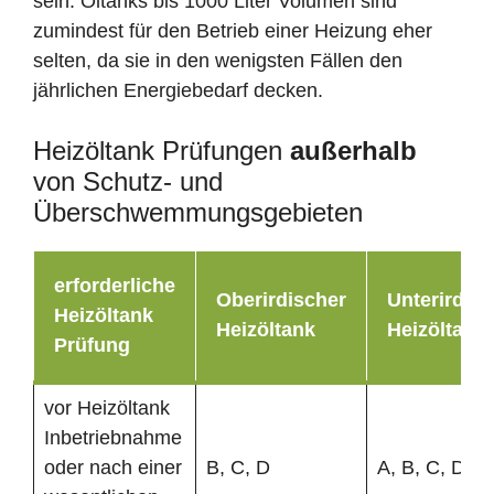
sein. Öltanks bis 1000 Liter Volumen sind
zumindest für den Betrieb einer Heizung eher
selten, da sie in den wenigsten Fällen den
jährlichen Energiebedarf decken.
Heizöltank Prüfungen
außerhalb
von Schutz- und
Überschwemmungsgebieten
erforderliche
Oberirdischer
Unterirdisc
Heizöltank
Heizöltank
Heizöltank
Prüfung
vor Heizöltank
Inbetriebnahme
oder nach einer
B, C, D
A, B, C, D