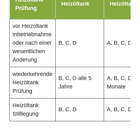
Heizöltank
Heizöltank
Prüfung
vor Heizöltank
Inbetriebnahme
oder nach einer
B, C, D
A, B, C, D
wesentlichen
Änderung
wiederkehrende
B, C, D alle 5
A, B, C, D al
Heizöltank
Jahre
Monate
Prüfung
Heizöltank
B, C, D
A, B, C, D
Stilllegung