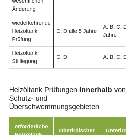
wesentlichen
Änderung
wiederkehrende
A, B, C, D all
Heizöltank
C, D alle 5 Jahre
Jahre
Prüfung
Heizöltank
C, D
A, B, C, D
Stilllegung
Heizöltank Prüfungen
innerhalb
von
Schutz- und
Überschwemmungsgebieten
erforderliche
Oberirdischer
Unterirdisc
Heizöltank