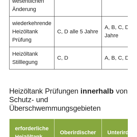
wesentlichen
Änderung
wiederkehrende
A, B, C, D all
Heizöltank
C, D alle 5 Jahre
Jahre
Prüfung
Heizöltank
C, D
A, B, C, D
Stilllegung
Heizöltank Prüfungen
innerhalb
von
Schutz- und
Überschwemmungsgebieten
erforderliche
Oberirdischer
Unterirdisc
Heizöltank