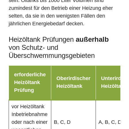
sein. Öltanks bis 1000 Liter Volumen sind
zumindest für den Betrieb einer Heizung eher
selten, da sie in den wenigsten Fällen den
jährlichen Energiebedarf decken.
Heizöltank Prüfungen
außerhalb
von Schutz- und
Überschwemmungsgebieten
erforderliche
Oberirdischer
Unterirdisc
Heizöltank
Heizöltank
Heizöltank
Prüfung
vor Heizöltank
Inbetriebnahme
oder nach einer
B, C, D
A, B, C, D