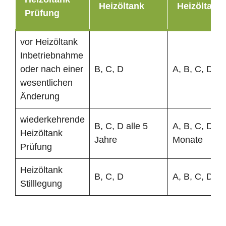
Heizöltank
Heizöltank
Prüfung
vor Heizöltank
Inbetriebnahme
oder nach einer
B, C, D
A, B, C, D
wesentlichen
Änderung
wiederkehrende
B, C, D alle 5
A, B, C, D al
Heizöltank
Jahre
Monate
Prüfung
Heizöltank
B, C, D
A, B, C, D
Stilllegung