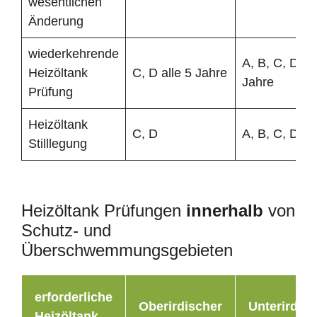
wesentlichen
Änderung
wiederkehrende
A, B, C, D all
Heizöltank
C, D alle 5 Jahre
Jahre
Prüfung
Heizöltank
C, D
A, B, C, D
Stilllegung
Heizöltank Prüfungen
innerhalb
von
Schutz- und
Überschwemmungsgebieten
erforderliche
Oberirdischer
Unterirdisc
Heizöltank