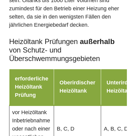
sein. Öltanks bis 1000 Liter Volumen sind
zumindest für den Betrieb einer Heizung eher
selten, da sie in den wenigsten Fällen den
jährlichen Energiebedarf decken.
Heizöltank Prüfungen
außerhalb
von Schutz- und
Überschwemmungsgebieten
erforderliche
Oberirdischer
Unterirdisc
Heizöltank
Heizöltank
Heizöltank
Prüfung
vor Heizöltank
Inbetriebnahme
oder nach einer
B, C, D
A, B, C, D