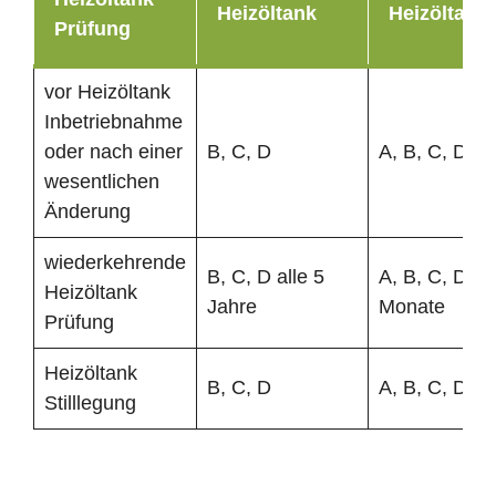
Heizöltank
Heizöltank
Prüfung
vor Heizöltank
Inbetriebnahme
oder nach einer
B, C, D
A, B, C, D
wesentlichen
Änderung
wiederkehrende
B, C, D alle 5
A, B, C, D al
Heizöltank
Jahre
Monate
Prüfung
Heizöltank
B, C, D
A, B, C, D
Stilllegung