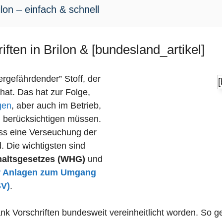
lon – einfach & schnell
ften in Brilon & [bundesland_artikel]
sergefährdender” Stoff, der
 hat. Das hat zur Folge,
gen
, aber auch im Betrieb,
n berücksichtigen müssen.
dass eine Verseuchung der
 Die wichtigsten sind
haltsgesetzes (WHG)
und
r Anlagen zum Umgang
SV)
.
k Vorschriften bundesweit vereinheitlicht worden. So gel