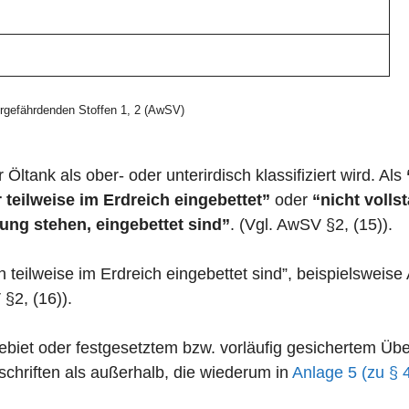
gefährdenden Stoffen 1, 2 (AwSV)
 Öltank als ober- oder unterirdisch klassifiziert wird. Als
 teilweise im Erdreich eingebettet”
oder
“nicht volls
ung stehen, eingebettet sind”
. (Vgl. AwSV §2, (15)).
n teilweise im Erdreich eingebettet sind”, beispielswei
 §2, (16)).
zgebiet oder festgesetztem bzw. vorläufig gesichertem 
chriften als außerhalb, die wiederum in
Anlage 5 (zu § 