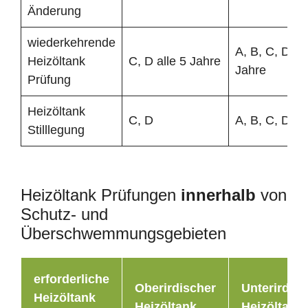
Änderung
wiederkehrende
A, B, C, D all
Heizöltank
C, D alle 5 Jahre
Jahre
Prüfung
Heizöltank
C, D
A, B, C, D
Stilllegung
Heizöltank Prüfungen
innerhalb
von
Schutz- und
Überschwemmungsgebieten
erforderliche
Oberirdischer
Unterirdisc
Heizöltank
Heizöltank
Heizöltank