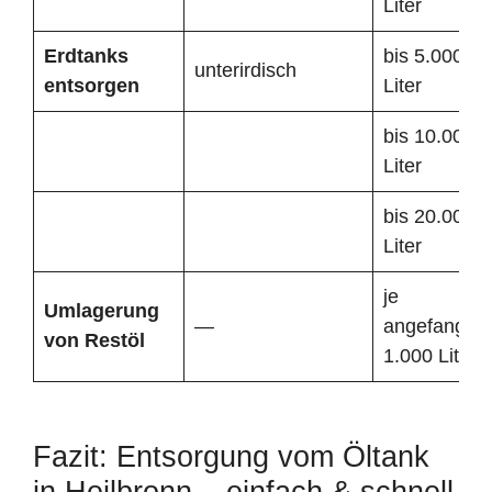
Liter
Erdtanks
bis 5.000
unterirdisch
entsorgen
Liter
bis 10.000
Liter
bis 20.000
Liter
je
Umlagerung
—
angefangen
von Restöl
1.000 Liter
Fazit: Entsorgung vom Öltank
in Heilbronn – einfach & schnell