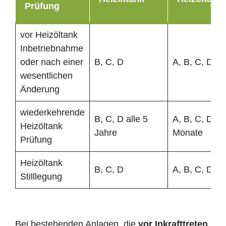
Prüfung
vor Heizöltank
Inbetriebnahme
oder nach einer
B, C, D
A, B, C, D
wesentlichen
Änderung
wiederkehrende
B, C, D alle 5
A, B, C, D al
Heizöltank
Jahre
Monate
Prüfung
Heizöltank
B, C, D
A, B, C, D
Stilllegung
Bei bestehenden Anlagen, die
vor Inkrafttreten