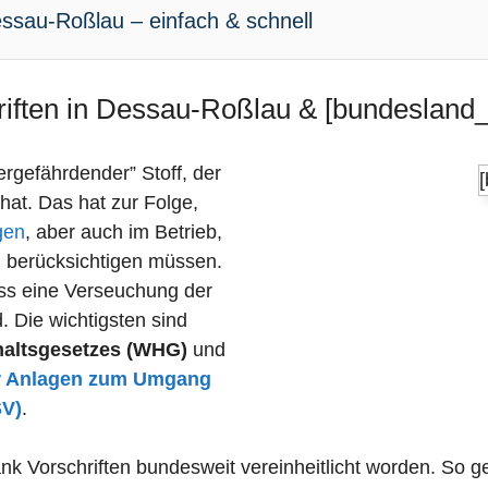
ssau-Roßlau – einfach & schnell
riften in Dessau-Roßlau & [bundesland_a
sergefährdender” Stoff, der
 hat. Das hat zur Folge,
gen
, aber auch im Betrieb,
n berücksichtigen müssen.
dass eine Verseuchung der
 Die wichtigsten sind
haltsgesetzes (WHG)
und
r Anlagen zum Umgang
SV)
.
ank Vorschriften bundesweit vereinheitlicht worden. So 