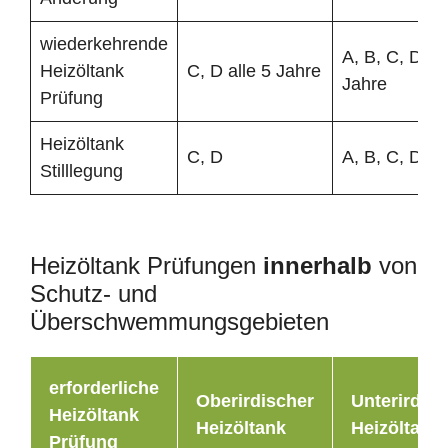
wiederkehrende
A, B, C, D all
Heizöltank
C, D alle 5 Jahre
Jahre
Prüfung
Heizöltank
C, D
A, B, C, D
Stilllegung
Heizöltank Prüfungen
innerhalb
von
Schutz- und
Überschwemmungsgebieten
erforderliche
Oberirdischer
Unterirdisc
Heizöltank
Heizöltank
Heizöltank
Prüfung