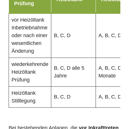
Prüfung
vor Heizöltank
Inbetriebnahme
oder nach einer
B, C, D
A, B, C, D
wesentlichen
Änderung
wiederkehrende
B, C, D alle 5
A, B, C, D al
Heizöltank
Jahre
Monate
Prüfung
Heizöltank
B, C, D
A, B, C, D
Stilllegung
Bei bestehenden Anlagen, die
vor Inkrafttreten