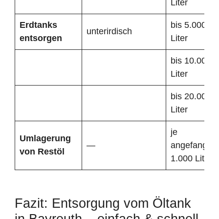
Liter
Erdtanks
bis 5.000
unterirdisch
entsorgen
Liter
bis 10.000
Liter
bis 20.000
Liter
je
Umlagerung
—
angefangen
von Restöl
1.000 Liter
Fazit: Entsorgung vom Öltank
in Bayreuth – einfach & schnell