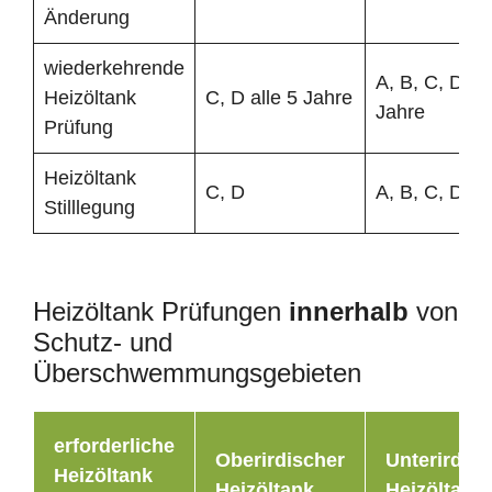
Änderung
wiederkehrende
A, B, C, D all
Heizöltank
C, D alle 5 Jahre
Jahre
Prüfung
Heizöltank
C, D
A, B, C, D
Stilllegung
Heizöltank Prüfungen
innerhalb
von
Schutz- und
Überschwemmungsgebieten
erforderliche
Oberirdischer
Unterirdisc
Heizöltank
Heizöltank
Heizöltank