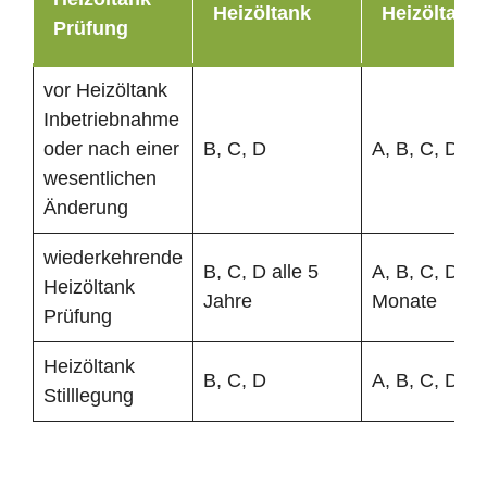
Heizöltank
Heizöltank
Prüfung
vor Heizöltank
Inbetriebnahme
oder nach einer
B, C, D
A, B, C, D
wesentlichen
Änderung
wiederkehrende
B, C, D alle 5
A, B, C, D al
Heizöltank
Jahre
Monate
Prüfung
Heizöltank
B, C, D
A, B, C, D
Stilllegung