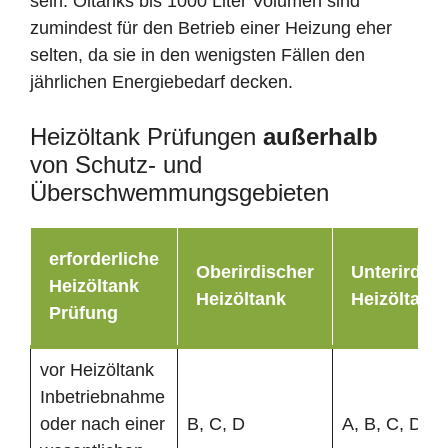
sein. Öltanks bis 1000 Liter Volumen sind
zumindest für den Betrieb einer Heizung eher
selten, da sie in den wenigsten Fällen den
jährlichen Energiebedarf decken.
Heizöltank Prüfungen
außerhalb
von Schutz- und
Überschwemmungsgebieten
erforderliche
Oberirdischer
Unterirdisc
Heizöltank
Heizöltank
Heizöltank
Prüfung
vor Heizöltank
Inbetriebnahme
oder nach einer
B, C, D
A, B, C, D