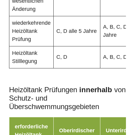
wesentlichen
Änderung
wiederkehrende
A, B, C, D all
Heizöltank
C, D alle 5 Jahre
Jahre
Prüfung
Heizöltank
C, D
A, B, C, D
Stilllegung
Heizöltank Prüfungen
innerhalb
von
Schutz- und
Überschwemmungsgebieten
erforderliche
Oberirdischer
Unterirdisc
Heizöltank