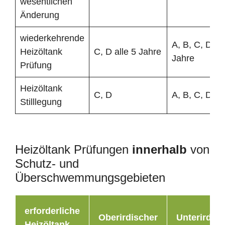
wesentlichen
Änderung
wiederkehrende
A, B, C, D all
Heizöltank
C, D alle 5 Jahre
Jahre
Prüfung
Heizöltank
C, D
A, B, C, D
Stilllegung
Heizöltank Prüfungen
innerhalb
von
Schutz- und
Überschwemmungsgebieten
erforderliche
Oberirdischer
Unterirdisc
Heizöltank