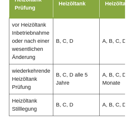
Heizöltank
Heizöltank
Prüfung
vor Heizöltank
Inbetriebnahme
oder nach einer
B, C, D
A, B, C, D
wesentlichen
Änderung
wiederkehrende
B, C, D alle 5
A, B, C, D al
Heizöltank
Jahre
Monate
Prüfung
Heizöltank
B, C, D
A, B, C, D
Stilllegung