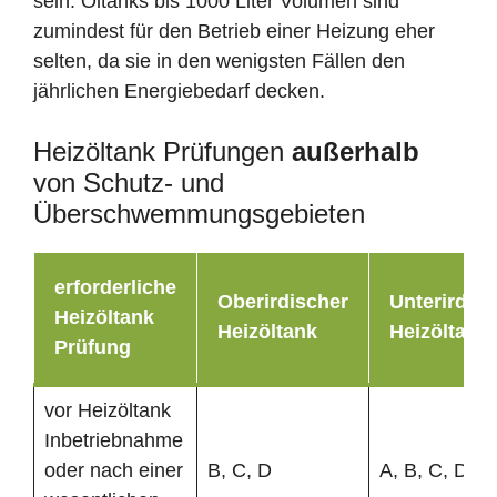
sein. Öltanks bis 1000 Liter Volumen sind
zumindest für den Betrieb einer Heizung eher
selten, da sie in den wenigsten Fällen den
jährlichen Energiebedarf decken.
Heizöltank Prüfungen
außerhalb
von Schutz- und
Überschwemmungsgebieten
erforderliche
Oberirdischer
Unterirdisc
Heizöltank
Heizöltank
Heizöltank
Prüfung
vor Heizöltank
Inbetriebnahme
oder nach einer
B, C, D
A, B, C, D