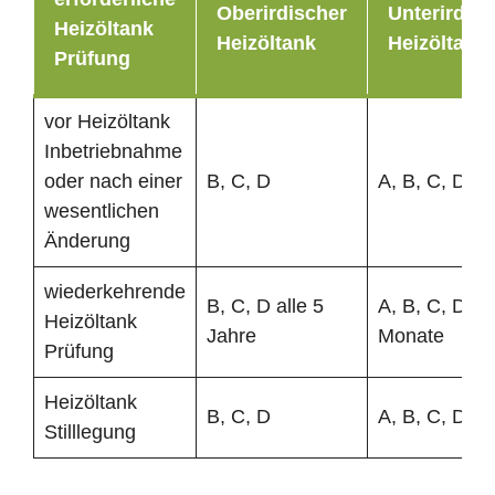
Oberirdischer
Unterirdisc
Heizöltank
Heizöltank
Heizöltank
Prüfung
vor Heizöltank
Inbetriebnahme
oder nach einer
B, C, D
A, B, C, D
wesentlichen
Änderung
wiederkehrende
B, C, D alle 5
A, B, C, D al
Heizöltank
Jahre
Monate
Prüfung
Heizöltank
B, C, D
A, B, C, D
Stilllegung