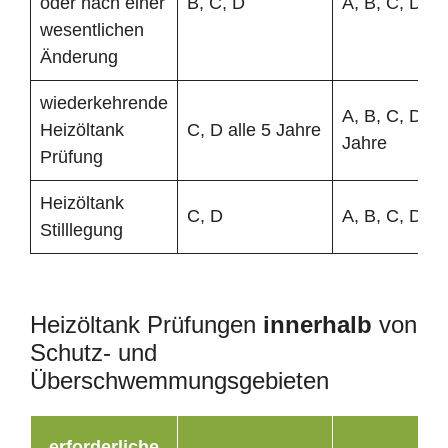
oder nach einer
B, C, D
A, B, C, D
wesentlichen
Änderung
wiederkehrende
A, B, C, D all
Heizöltank
C, D alle 5 Jahre
Jahre
Prüfung
Heizöltank
C, D
A, B, C, D
Stilllegung
Heizöltank Prüfungen
innerhalb
von
Schutz- und
Überschwemmungsgebieten
erforderliche