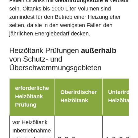
Fällen Öltanks mit
Gefährdungsstufe B
verbaut
sein. Öltanks bis 1000 Liter Volumen sind
zumindest für den Betrieb einer Heizung eher
selten, da sie in den wenigsten Fällen den
jährlichen Energiebedarf decken.
Heizöltank Prüfungen
außerhalb
von Schutz- und
Überschwemmungsgebieten
erforderliche
Oberirdischer
Unterirdisc
Heizöltank
Heizöltank
Heizöltank
Prüfung
vor Heizöltank
Inbetriebnahme